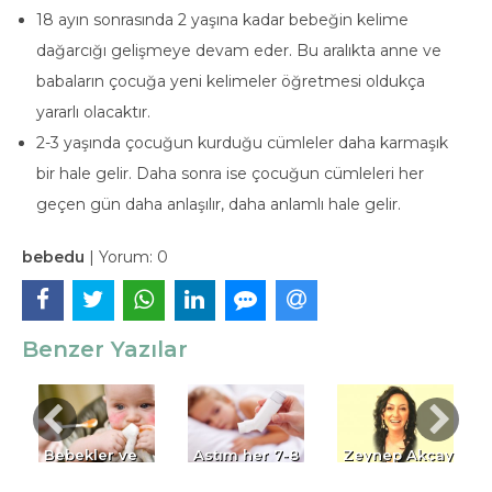
18 ayın sonrasında 2 yaşına kadar bebeğin kelime
dağarcığı gelişmeye devam eder. Bu aralıkta anne ve
babaların çocuğa yeni kelimeler öğretmesi oldukça
yararlı olacaktır.
2-3 yaşında çocuğun kurduğu cümleler daha karmaşık
bir hale gelir. Daha sonra ise çocuğun cümleleri her
geçen gün daha anlaşılır, daha anlamlı hale gelir.
bebedu
|
Yorum:
0
Benzer Yazılar
Bebekler ve
Astım her 7-8
Zeynep Akçay
Alerji
çocuktan
ile Feng Shui