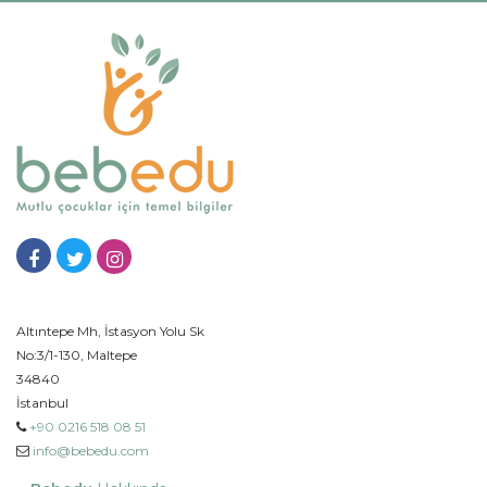
Altıntepe Mh, İstasyon Yolu Sk
No:3/1-130, Maltepe
34840
İstanbul
+90 0216 518 08 51
info@bebedu.com