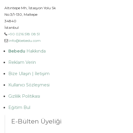
Altıntepe Mh, İstasyon Yolu Sk
No:3/1-130, Maltepe
34840
İstanbul
+90 0216 518 08 51
info@bebedu.com
Bebedu
Hakkında
Reklam Verin
Bize Ulaşın | İletişim
Kullanıcı Sözleşmesi
Gizlilik Politikası
Eğitim Bul
E-Bülten Üyeliği