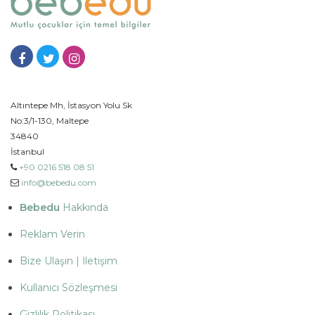
Altıntepe Mh, İstasyon Yolu Sk
No:3/1-130, Maltepe
34840
İstanbul
+90 0216 518 08 51
info@bebedu.com
Bebedu
Hakkında
Reklam Verin
Bize Ulaşın | İletişim
Kullanıcı Sözleşmesi
Gizlilik Politikası