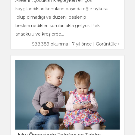
Ailelerin, çocukları kreşteyken en çok
kaygılandıkları konuların başında öğle uykusu
olup olmadığı ve düzenli beslenip
beslenmedikleri soruları akla geliyor. Peki
anaokulu ve kreşlerde...
588.389 okunma | 7 yıl önce |
Görüntüle
Uyku Öncesinde Telefon ve Tablet…