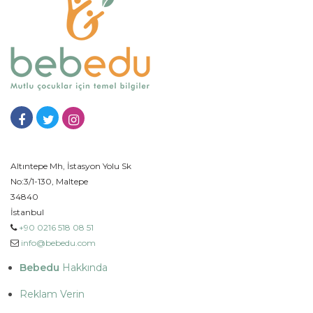
Altıntepe Mh, İstasyon Yolu Sk
No:3/1-130, Maltepe
34840
İstanbul
+90 0216 518 08 51
info@bebedu.com
Bebedu
Hakkında
Reklam Verin