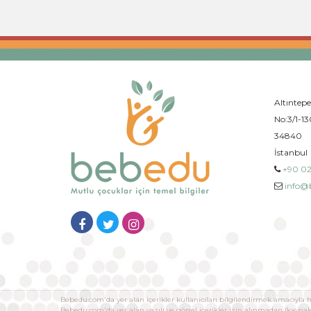
Altıntepe
No:3/1-13
34840
İstanbul
+90 02
info@
Bebedu.com'da yer alan içerikler kullanıcıları bilgilendirmek amacıyla h
Bebedu.com'da yer alan yazılı ve görsel içerikler izin alınmadan (kayn