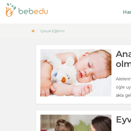
Ham
Çocuk Eğitimi
Ana
olm
Aileler
öğle uy
akla ge
Ey