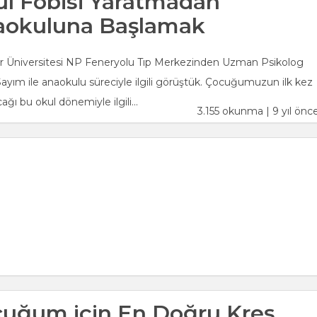
l Fobisi Yaratmadan
aokuluna Başlamak
r Üniversitesi NP Feneryolu Tıp Merkezinden Uzman Psikolog
ayım ile anaokulu süreciyle ilgili görüştük. Çocuğumuzun ilk kez
ağı bu okul dönemiyle ilgili...
3.155 okunma | 9 yıl önc
uğum için En Doğru Kreş