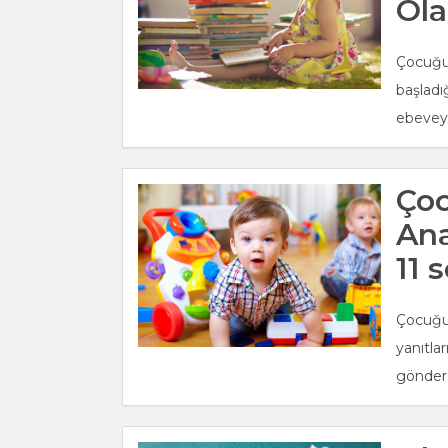
Ola
Çocuğu
başladı
ebeveyn
Çoc
An
11 
Çocuğu
yanıtlar
göndere