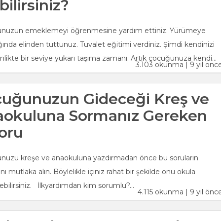
bilirsiniz?
nuzun emeklemeyi öğrenmesine yardım ettiniz. Yürümeye
ğında elinden tuttunuz. Tuvalet eğitimi verdiniz. Şimdi kendinizi
likte bir seviye yukarı taşıma zamanı. Artık çocuğunuza kendi...
3.103 okunma | 9 yıl önc
uğunuzun Gideceği Kreş ve
aokuluna Sormanız Gereken
soru
nuzu kreşe ve anaokuluna yazdırmadan önce bu soruların
ını mutlaka alın. Böylelikle içiniz rahat bir şekilde onu okula
bilirsiniz. İlkyardımdan kim sorumlu?...
4.115 okunma | 9 yıl önc