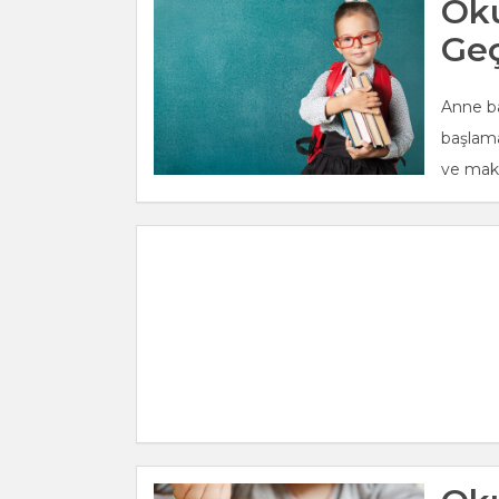
Oku
Geç
Anne ba
başlama
ve maka