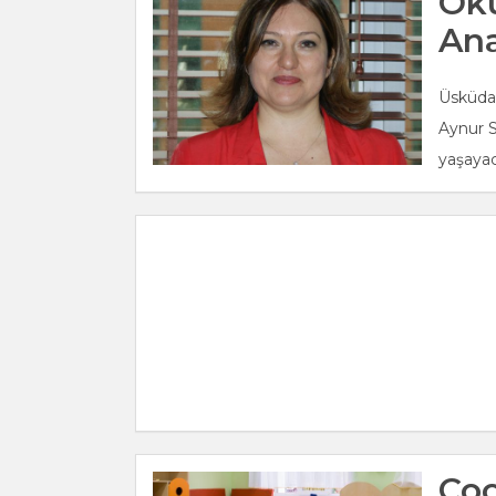
Oku
An
Üsküda
Aynur S
yaşayac
Çoc