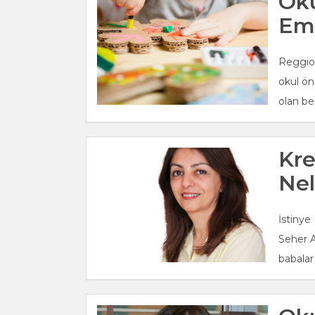
Oku
Emi
Reggio 
okul ön
olan be
Kre
Nel
İstinye
Seher A
babalar 