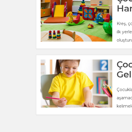
Han
Kreş, ço
ilk yerl
oluşturu
Çoc
Gel
Çocuklar
aşamada
kelimel