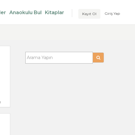
ler
Anaokulu Bul
Kitaplar
Giriş Yap
Kayıt Ol
e