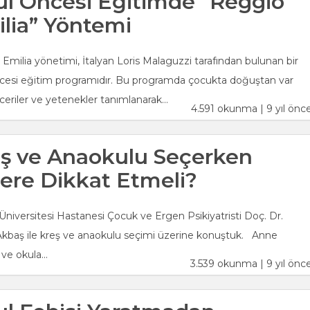
l Öncesi Eğitimde “Reggio
lia” Yöntemi
Emilia yönetimi, İtalyan Loris Malaguzzi tarafından bulunan bir
cesi eğitim programıdır. Bu programda çocukta doğuştan var
ceriler ve yetenekler tanımlanarak...
4.591 okunma | 9 yıl önc
ş ve Anaokulu Seçerken
ere Dikkat Etmeli?
 Üniversitesi Hastanesi Çocuk ve Ergen Psikiyatristi Doç. Dr.
kbaş ile kreş ve anaokulu seçimi üzerine konuştuk. Anne
ve okula...
3.539 okunma | 9 yıl önc