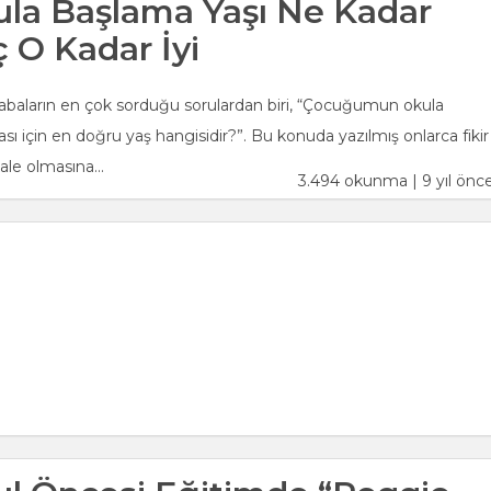
la Başlama Yaşı Ne Kadar
 O Kadar İyi
baların en çok sorduğu sorulardan biri, “Çocuğumun okula
sı için en doğru yaş hangisidir?”. Bu konuda yazılmış onlarca fikir
le olmasına...
3.494 okunma | 9 yıl önc