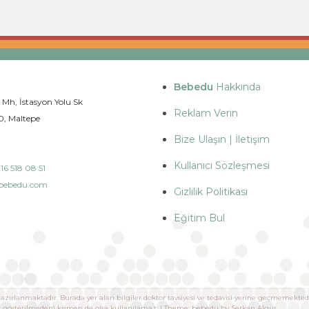
Bebedu
Hakkında
 Mh, İstasyon Yolu Sk
Reklam Verin
0, Maltepe
Bize Ulaşın | İletişim
Kullanıcı Sözleşmesi
16 518 08 51
bebedu.com
Gizlilik Politikası
Eğitim Bul
azırlanmaktadır. Burada yer alan bilgiler doktor tavsiyesi ve tedavisi yerine geçmemektedi
ak gösterilmeden) kısmen de olsa kullanılamaz. | Theme: bebedu by
Serkan Algur
.