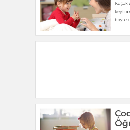
Küçük ç
keyfini
boyu sü
Ço
Öğr