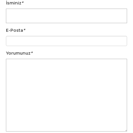
İsminiz
*
Hazırlarsınız?
E-Posta
*
Yorumunuz
*