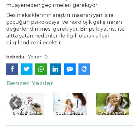
muayeneden geçirmeleri gerekiyor.
Besin eksiklerinin araştırılmasının yanı sıra
çocuğun psiko-sosyal ve nörolojik gelişiminin
değerlendirilmesi gerekiyor. Bir psikiyatrist ise
altta yatan nedenler ile ilgili olarak aileyi
bilgilendirebilecektir.
bebedu
|
Yorum:
0
Benzer Yazılar
y
6 yaşa kadar
Çocuğunuzu
Çocuğunuzla
cinsellik: Ne
Doktor
“Kaliteli
zaman, neyi
Ziyaretine
Zaman”
anlatmalı?
Nasıl
Geçirmek