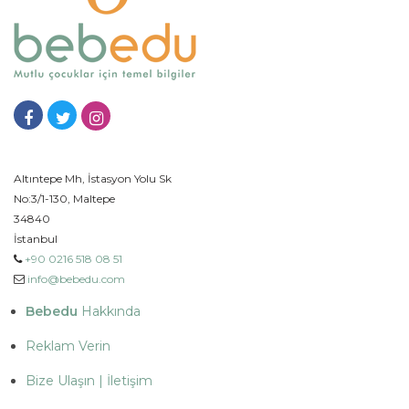
Altıntepe Mh, İstasyon Yolu Sk
No:3/1-130, Maltepe
34840
İstanbul
+90 0216 518 08 51
info@bebedu.com
Bebedu
Hakkında
Reklam Verin
Bize Ulaşın | İletişim