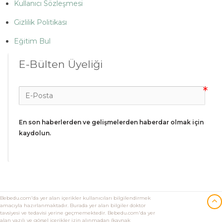
Kullanıcı Sözleşmesi
Gizlilik Politikası
Eğitim Bul
E-Bülten Üyeliği
En son haberlerden ve gelişmelerden haberdar olmak için 
kaydolun.
Bebedu.com'da yer alan içerikler kullanıcıları bilgilendirmek
amacıyla hazırlanmaktadır. Burada yer alan bilgiler doktor
tavsiyesi ve tedavisi yerine geçmemektedir. Bebedu.com'da yer
alan yazılı ve görsel içerikler izin alınmadan (kaynak