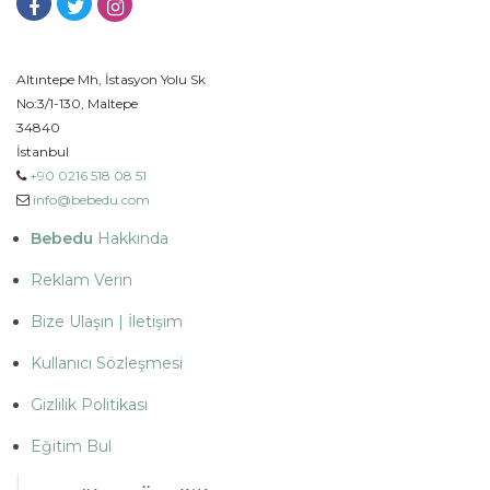
Altıntepe Mh, İstasyon Yolu Sk
No:3/1-130, Maltepe
34840
İstanbul
+90 0216 518 08 51
info@bebedu.com
Bebedu
Hakkında
Reklam Verin
Bize Ulaşın | İletişim
Kullanıcı Sözleşmesi
Gizlilik Politikası
Eğitim Bul