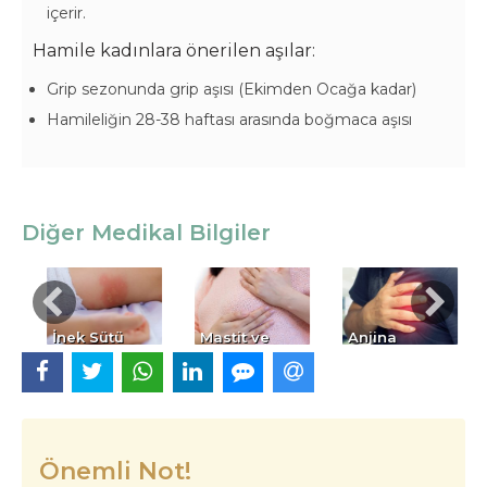
içerir.
Hamile kadınlara önerilen aşılar:
Grip sezonunda grip aşısı (Ekimden Ocağa kadar)
Hamileliğin 28-38 haftası arasında boğmaca aşısı
Diğer Medikal Bilgiler
İnek Sütü
Mastit ve
Anjina
Alerjisi
Göğüs Apsesi
Önemli Not!