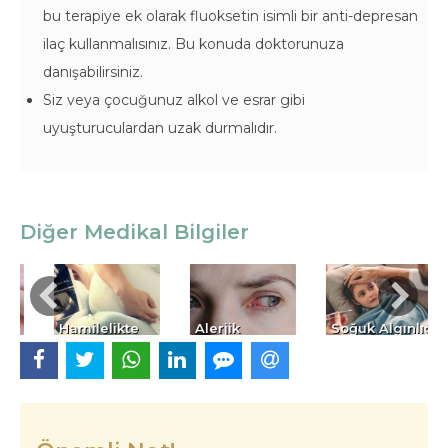
bu terapiye ek olarak fluoksetin isimli bir anti-depresan
ilaç kullanmalısınız. Bu konuda doktorunuza
danışabilirsiniz.
Siz veya çocuğunuz alkol ve esrar gibi
uyuşturuculardan uzak durmalıdır.
Diğer Medikal Bilgiler
Hamilelikte
Alerjik
Soğuk Algınlığı
i
Bakım
Konjonktivit
/ Nezle