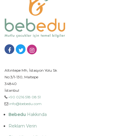
Altıntepe Mh, İstasyon Yolu Sk
No:3/1-130, Maltepe
34840
İstanbul
+90 0216 518 08 51
info@bebedu.com
Bebedu
Hakkında
Reklam Verin