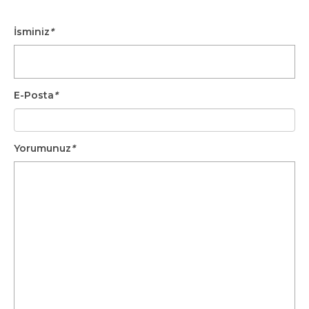
Neyi Nasıl
Öğreteceğim?
İsminiz
*
E-Posta
*
Yorumunuz
*