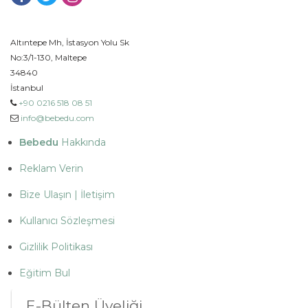
Altıntepe Mh, İstasyon Yolu Sk
No:3/1-130, Maltepe
34840
İstanbul
+90 0216 518 08 51
info@bebedu.com
Bebedu
Hakkında
Reklam Verin
Bize Ulaşın | İletişim
Kullanıcı Sözleşmesi
Gizlilik Politikası
Eğitim Bul
E-Bülten Üyeliği