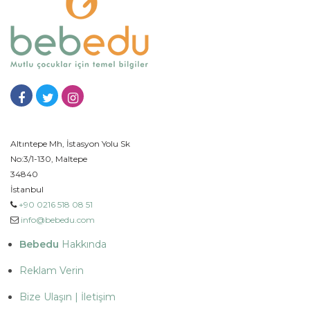
Altıntepe Mh, İstasyon Yolu Sk
No:3/1-130, Maltepe
34840
İstanbul
+90 0216 518 08 51
info@bebedu.com
Bebedu
Hakkında
Reklam Verin
Bize Ulaşın | İletişim