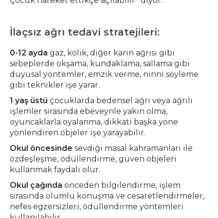
Çocuk hareket ettikçe açılabilir” diyor.
İlaçsız ağrı tedavi stratejileri:
0-12 ayda
gaz, kolik, diğer karın ağrısı gibi
sebeplerde okşama, kundaklama, sallama gibi
duyusal yöntemler, emzik verme, ninni söyleme
gibi teknikler işe yarar.
1 yaş üstü
çocuklarda bedensel ağrı veya ağrılı
işlemler sırasında ebeveynle yakın olma,
oyuncaklarla oyalanma, dikkati başka yöne
yönlendiren objeler işe yarayabilir.
Okul öncesinde
sevdiği masal kahramanları ile
özdeşleşme, ödüllendirme, güven objeleri
kullanmak faydalı olur.
Okul çağında
önceden bilgilendirme, işlem
sırasında olumlu konuşma ve cesaretlendirmeler,
nefes egzersizleri, ödüllendirme yöntemleri
kullanılabilir.