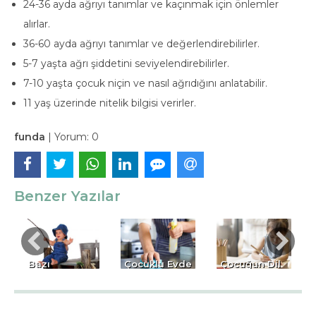
24-36 ayda ağrıyı tanımlar ve kaçınmak için önlemler
alırlar.
36-60 ayda ağrıyı tanımlar ve değerlendirebilirler.
5-7 yaşta ağrı şiddetini seviyelendirebilirler.
7-10 yaşta çocuk niçin ve nasıl ağrıdığını anlatabilir.
11 yaş üzerinde nitelik bilgisi verirler.
funda
|
Yorum:
0
Benzer Yazılar
Bazı
Çocuklu Evde
Çocuğun Dil
Balıklardaki
Hijyen Kuralları
Öğrenmesi
Tehlike: Civa