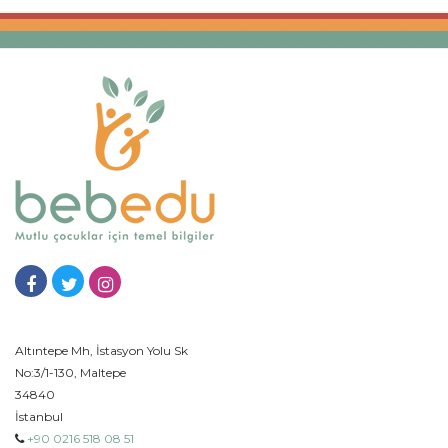
Altıntepe Mh, İstasyon Yolu Sk
No:3/1-130, Maltepe
34840
İstanbul
+90 0216 518 08 51