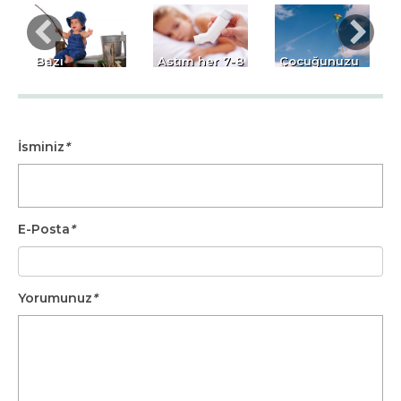
Bazı
Astım her 7-8
Çocuğunuzu
Balıklardaki
çocuktan
Spora
Tehlike: Civa
birinde
Alıştırmak için
görülüyor
8 Öneri
İsminiz
*
E-Posta
*
Yorumunuz
*