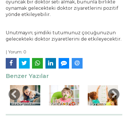
oyuncak bir doktor seti almak, bununla birlikte
oynamak gelecekteki doktor ziyaretlerini pozitif
yönde etkileyebilir.
Unutmayın; şimdiki tutumunuz çocuğunuzun
gelecekteki doktor ziyaretlerini de etkileyecektir.
|
Yorum:
0
Benzer Yazılar
Bebeğinizin
Yemek Seçen
Büyüme
Zekâsını
Çocuğu
Geriliği ile İlgili
Geliştirmek İçin
Eğitmek
Bilmek
Yapabilecekleriniz
İstedikleriniz