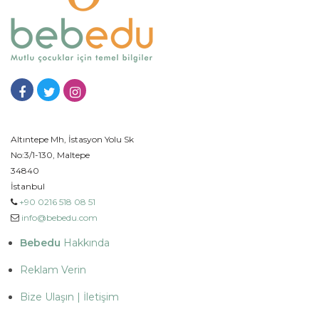
Altıntepe Mh, İstasyon Yolu Sk
No:3/1-130, Maltepe
34840
İstanbul
+90 0216 518 08 51
info@bebedu.com
Bebedu
Hakkında
Reklam Verin
Bize Ulaşın | İletişim