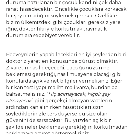
duruma hazırlanan bir çocuk kendini çok daha
rahat hissedecektir. Öncelikle çocuklara korkacak
bir şey olmadığını söylemek gerekir. Özellikle
bizim ülkemizdeki gibi çocukları gereksiz yere
iğne, doktor fikriyle korkutmak travmatik
durumlara sebebiyet verebilir.
Ebeveynlerin yapabilecekleri en iyi şeylerden biri
doktor ziyaretleri konusunda dürüst olmaktır.
Ziyaretin nasıl geçeceği, çocuğunuzun ne
beklemesi gerektiği, nasıl muayene olacağı gibi
konularda açık ve net bilgiler vermelisiniz. Eğer
bir kan testi yapılma ihtimali varsa, bundan da
bahsetmelisiniz. “
Hiç acımayacak, hiçbir şey
olmayacak
” gibi gerçekçi olmayan vaatlerin
ardından kan alınırken hissettikleri sizin
söylediklerinizle ters düşerse bu size olan
güvenini de sarsacaktır. Bu yüzden açık bir
şekilde neler beklemesi gerektiğini korkutmadan
açıklamaya gayret göstermelisiniz.