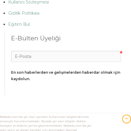
Kullanıcı Sözleşmesi
Gizlilik Politikası
Eğitim Bul
E-Bülten Üyeliği
En son haberlerden ve gelişmelerden haberdar olmak için 
kaydolun.
Bebedu.com'da yer alan içerikler kullanıcıları bilgilendirmek
amacıyla hazırlanmaktadır. Burada yer alan bilgiler doktor
tavsiyesi ve tedavisi yerine geçmemektedir. Bebedu.com'da yer
alan yazılı ve görsel içerikler izin alınmadan (kaynak