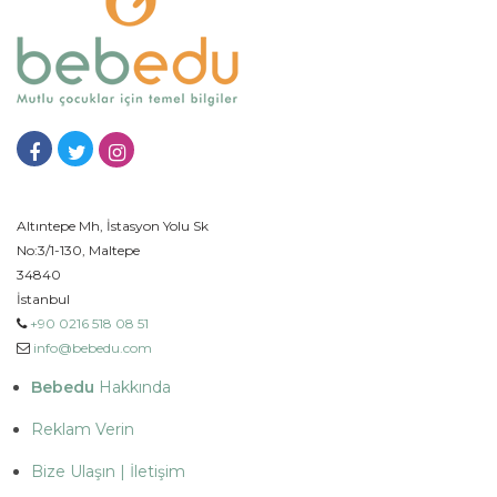
Altıntepe Mh, İstasyon Yolu Sk
No:3/1-130, Maltepe
34840
İstanbul
+90 0216 518 08 51
info@bebedu.com
Bebedu
Hakkında
Reklam Verin
Bize Ulaşın | İletişim