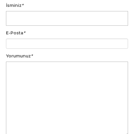
Geleceğidir
Nelere Dikkat
İsminiz
*
Etmeli?
E-Posta
*
Yorumunuz
*