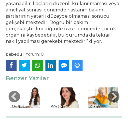
yaşanabilir. İlaçların düzenli kullanılmaması veya
ameliyat sonrası dönemde hastanın bakım
şartlarının yeterli düzeyde olmaması sonucu
gelişebilmektedir. Doğru bir bakım
gerçekleştirilmediğinde uzun dönemde çocuk
organını kaybedebilir, bu durumda da tekrar
nakil yapılması gerekebilmektedir.” diyor.
bebedu
|
Yorum:
0
Benzer Yazılar
Doğal
Kreş ve
2 Yaş
Beslenme
Anaokulu
Çocuğunun
aş
Dünyanın
Seçerken
Özellikleri