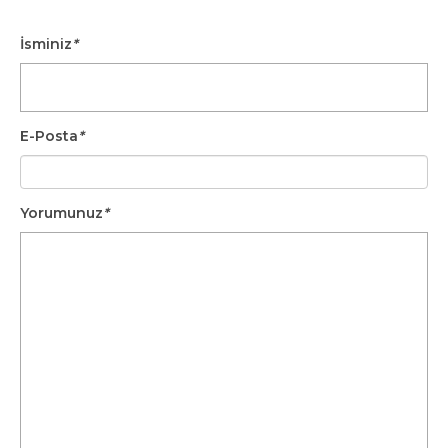
Ne Yapmalı?
Nasıl Başa
Baş Etmesine
Çıkmalı?
Yardımcı
İsminiz
*
Olabilirsiniz
E-Posta
*
Yorumunuz
*