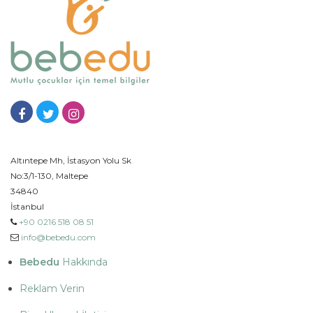
Altıntepe Mh, İstasyon Yolu Sk
No:3/1-130, Maltepe
34840
İstanbul
+90 0216 518 08 51
info@bebedu.com
Bebedu
Hakkında
Reklam Verin