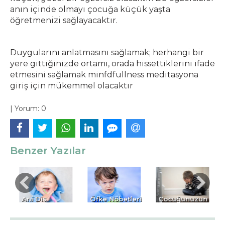
anın içinde olmayı çocuğa küçük yaşta
öğretmenizi sağlayacaktır.
Duygularını anlatmasını sağlamak; herhangi bir
yere gittiğinizde ortamı, orada hissettiklerini ifade
etmesini sağlamak minfdfullness meditasyona
giriş için mükemmel olacaktır
|
Yorum:
0
Benzer Yazılar
n
Ani Diş
Öfke Nöbetleri
Çocuğunuzun
n
Sorunlarında
Neden Olur,
Anksiyete ile