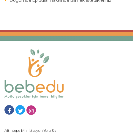
Doğumda Epidural Hakkında Bilmek İstedikleriniz
Altıntepe Mh, İstasyon Yolu Sk