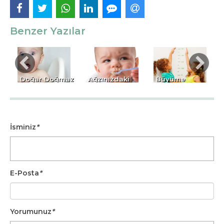
Benzer Yazılar
Doğar Doğmaz
Ağzınızdaki
Büyüme
Sünnet
Bakteriler
Geriliği ile İlgili
Yaptırmalı Mı?
Çocuk
Bilmek
Mamasına
İstedikleriniz
İsminiz
*
Bulaşmasın!
E-Posta
*
Yorumunuz
*