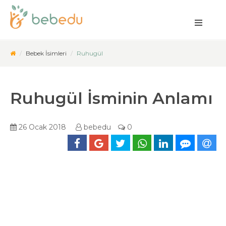
Bebek İsimleri
Ruhugül
Ruhugül İsminin Anlamı
26 Ocak 2018
bebedu
0