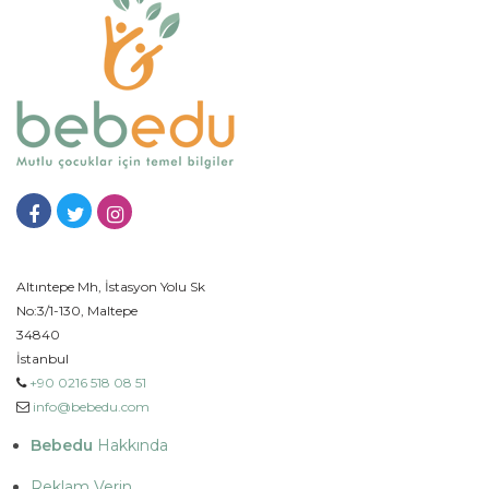
Altıntepe Mh, İstasyon Yolu Sk
No:3/1-130, Maltepe
34840
İstanbul
+90 0216 518 08 51
info@bebedu.com
Bebedu
Hakkında
Reklam Verin