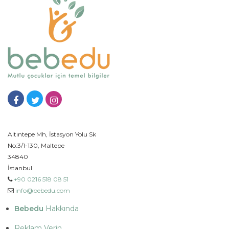
Altıntepe Mh, İstasyon Yolu Sk
No:3/1-130, Maltepe
34840
İstanbul
+90 0216 518 08 51
info@bebedu.com
Bebedu
Hakkında
Reklam Verin