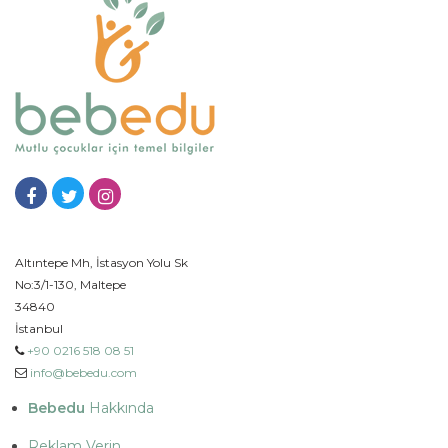
Altıntepe Mh, İstasyon Yolu Sk
No:3/1-130, Maltepe
34840
İstanbul
+90 0216 518 08 51
info@bebedu.com
Bebedu
Hakkında
Reklam Verin