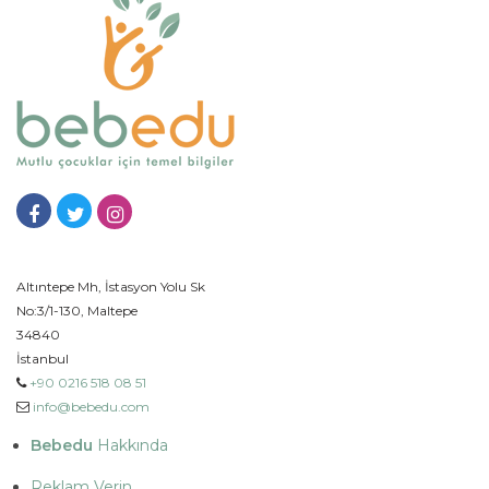
Altıntepe Mh, İstasyon Yolu Sk
No:3/1-130, Maltepe
34840
İstanbul
+90 0216 518 08 51
info@bebedu.com
Bebedu
Hakkında
Reklam Verin