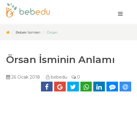
Bebek İsimleri
Örsan
Örsan İsminin Anlamı
26 Ocak 2018
bebedu
0