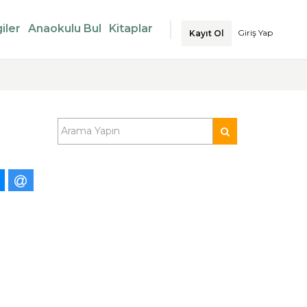
iler
Anaokulu Bul
Kitaplar
Giriş Yap
Kayıt Ol