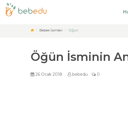
Ha
Bebek İsimleri
Öğün
Öğün İsminin A
26 Ocak 2018
bebedu
0