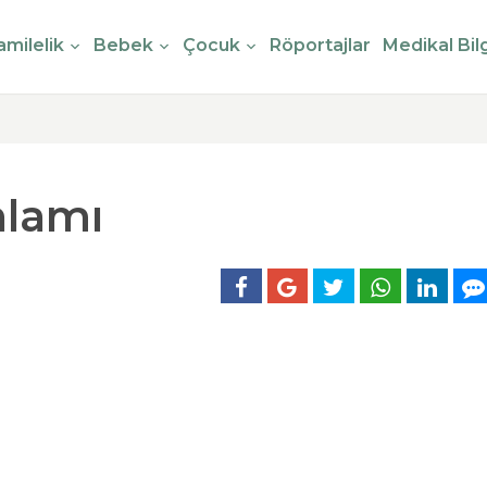
milelik
Bebek
Çocuk
Röportajlar
Medikal Bilg
nlamı