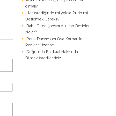
Anaokulunda Öğle Uykusu nasıl
olmalı?
Her İstediğinde mi yoksa Rutin mi
Beslemek Gerekir?
Baba Olma Şansını Arttıran Besinler
Neler?
Renk Danışmanı Oya Komar ile
Renkler Üzerine
Doğumda Epidural Hakkında
Bilmek İstedikleriniz