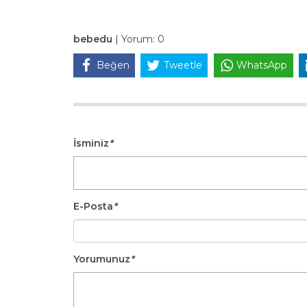
bebedu
|
Yorum:
0
Beğen
Tweetle
WhatsApp
İsminiz
*
E-Posta
*
Yorumunuz
*