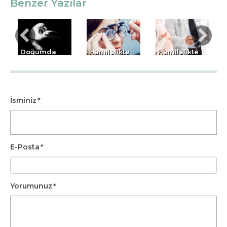
Benzer Yazılar
Doğumda
Hamilelikte
Hamilelikte
Epidural
Göz
Kalp
Hakkında
Hastalıkları
Hastalıklarına
Bilmek
Dikkat!
İsminiz
*
İstedikleriniz
E-Posta
*
Yorumunuz
*