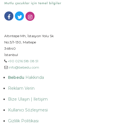
Altıntepe Mh, İstasyon Yolu Sk
No:3/1-130, Maltepe
34840
İstanbul
+90 0216 518 08 51
info@bebedu.com
Bebedu
Hakkında
Reklam Verin
Bize Ulaşın | İletişim
Kullanıcı Sözleşmesi
Gizlilik Politikası