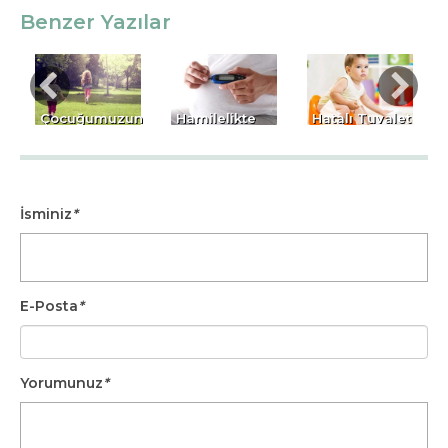
Benzer Yazılar
Çocuğumuzun
Hamilelikte
Hatalı Tuvalet
bağışıklık
Diyabete
Eğitiminin Çok
sistemini nasıl
Dikkat
Ciddi Sonuçları
güçlendirelim?
Olabilir
İsminiz
*
E-Posta
*
Yorumunuz
*