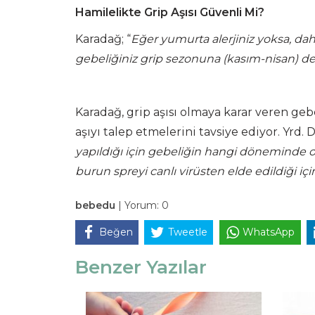
Hamilelikte Grip Aşısı Güvenli Mi?
Karadağ; “
Eğer yumurta alerjiniz yoksa, dah
gebeliğiniz grip sezonuna (kasım-nisan) den
Karadağ, grip aşısı olmaya karar veren geb
aşıyı talep etmelerini tavsiye ediyor. Yrd. 
yapıldığı için gebeliğin hangi döneminde olu
burun spreyi canlı virüsten elde edildiği i
bebedu
|
Yorum:
0
Beğen
Tweetle
WhatsApp
Benzer Yazılar