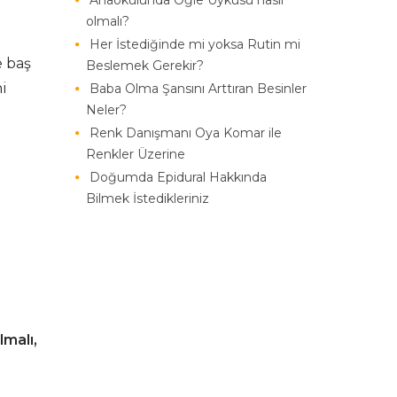
Anaokulunda Öğle Uykusu nasıl
olmalı?
Her İstediğinde mi yoksa Rutin mi
e baş
Beslemek Gerekir?
ni
Baba Olma Şansını Arttıran Besinler
Neler?
Renk Danışmanı Oya Komar ile
Renkler Üzerine
Doğumda Epidural Hakkında
Bilmek İstedikleriniz
lmalı,