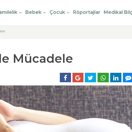
milelik
Bebek
Çocuk
Röportajlar
Medikal Bilg
ele
ple Mücadele