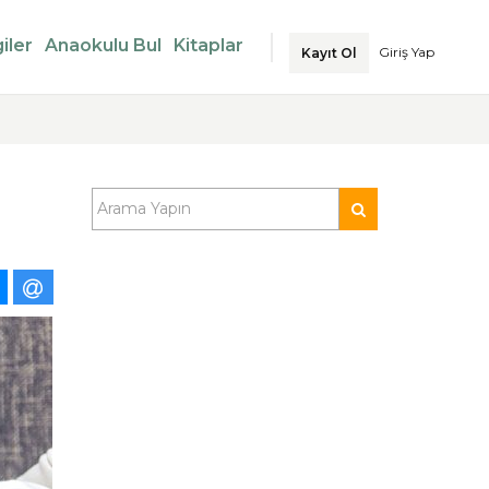
iler
Anaokulu Bul
Kitaplar
Giriş Yap
Kayıt Ol