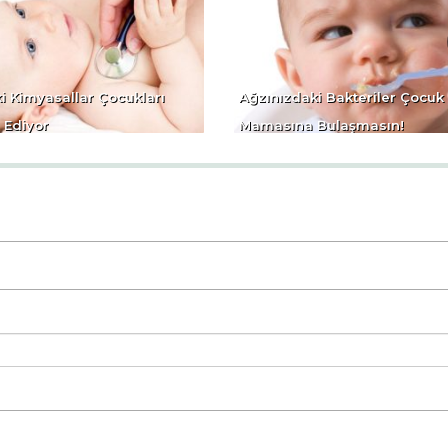
i Kimyasallar Çocukları
Ağzınızdaki Bakteriler Çocuk
 Ediyor
Mamasına Bulaşmasın!