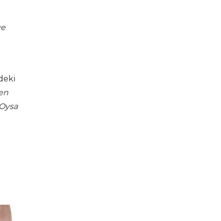
ve
deki
ten
 Oysa