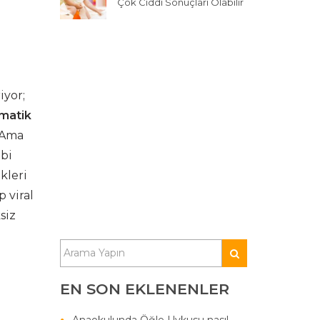
Çok Ciddi Sonuçları Olabilir
iyor;
matik
 Ama
ibi
kleri
 viral
siz
EN SON EKLENENLER