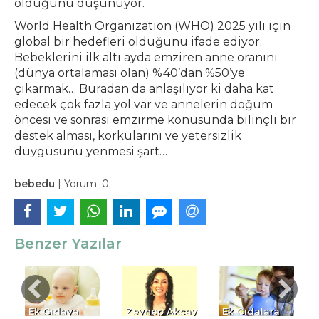
olduğunu düşünüyor.
World Health Organization (WHO) 2025 yılı için
global bir hedefleri olduğunu ifade ediyor.
Bebeklerini ilk altı ayda emziren anne oranını
(dünya ortalaması olan) %40’dan %50’ye
çıkarmak… Buradan da anlaşılıyor ki daha kat
edecek çok fazla yol var ve annelerin doğum
öncesi ve sonrası emzirme konusunda bilinçli bir
destek alması, korkularını ve yetersizlik
duygusunu yenmesi şart…
bebedu
|
Yorum:
0
Benzer Yazılar
n
Ek Gıdaya
Zeynep Akçay
Ek Gıdalara