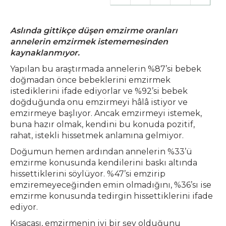
Aslında gittikçe düşen emzirme oranları
annelerin emzirmek istememesinden
kaynaklanmıyor.
Yapılan bu araştırmada annelerin %87’si bebek
doğmadan önce bebeklerini emzirmek
istediklerini ifade ediyorlar ve %92’si bebek
doğduğunda onu emzirmeyi hâlâ istiyor ve
emzirmeye başlıyor. Ancak emzirmeyi istemek,
buna hazır olmak, kendini bu konuda pozitif,
rahat, istekli hissetmek anlamına gelmiyor.
Doğumun hemen ardından annelerin %33’ü
emzirme konusunda kendilerini baskı altında
hissettiklerini söylüyor. %47’si emzirip
emziremeyeceğinden emin olmadığını, %36’sı ise
emzirme konusunda tedirgin hissettiklerini ifade
ediyor.
Kısacası, emzirmenin iyi bir şey olduğunu