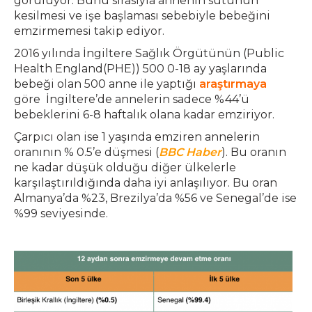
görülüyor. Bunu sırasıyla annenin sütünün
kesilmesi ve işe başlaması sebebiyle bebeğini
emzirmemesi takip ediyor.
2016 yılında İngiltere Sağlık Örgütünün (Public
Health England(PHE)) 500 0-18 ay yaşlarında
bebeği olan 500 anne ile yaptığı
araştırmaya
göre İngiltere’de annelerin sadece %44’ü
bebeklerini 6-8 haftalık olana kadar emziriyor.
Çarpıcı olan ise 1 yaşında emziren annelerin
oranının % 0.5’e düşmesi (
BBC Haber
). Bu oranın
ne kadar düşük olduğu diğer ülkelerle
karşılaştırıldığında daha iyi anlaşılıyor. Bu oran
Almanya’da %23, Brezilya’da %56 ve Senegal’de ise
%99 seviyesinde.