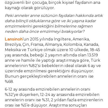
özgüvenli bir çocuğa, birçok kişisel faydanın ana
kaynağı olarak görülüyor.
Peki anneler anne sütünün faydaları hakkında artık
daha bilinçli olduklarına göre ve iki yaşına kadar
emzirmelerini gerektiğini bilmelerine rağmen
neden daha önce emzirmeyi bırakıyorlar?
Lansinoh
’un 2015 yılında İngiltere, Amerika,
Brezilya, Çin, Fransa, Almanya, Kolombia, Kanada,
Meksika ve Türkiye olmak üzere 10 ülkede, 18-45
yaş arasında, bebeği 2 yaşının altında olan 13.519
anne ve hamile ile yaptığı araştırmaya göre, Türk
annelerinin %82’si bebeklerin ideal olarak 6 ay ve
üzerinde emzirilmesi gerektiğini düşünüyor.
Bunun gerçekleştirebilen annelerin oranı ise
%68.
6-12 ay arasında emzirebilen annelerin oranı
%32’ye düşerken, 12-24 ay arsasında emzirebilen
annelerin oranı ise %31, 2 yıldan fazla emzirenlerin
orası ise %5’e düşüyor. Araştırma sonuçları