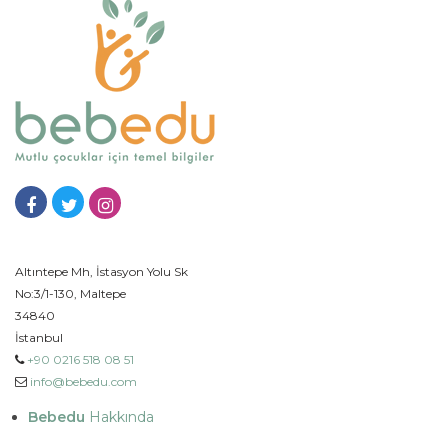
Altıntepe Mh, İstasyon Yolu Sk
No:3/1-130, Maltepe
34840
İstanbul
+90 0216 518 08 51
info@bebedu.com
Bebedu
Hakkında