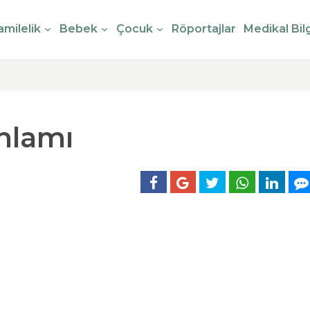
milelik
Bebek
Çocuk
Röportajlar
Medikal Bilg
nlamı