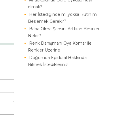
Anaokulunda Öğle Uykusu nasıl
olmalı?
Her İstediğinde mi yoksa Rutin mi
Beslemek Gerekir?
Baba Olma Şansını Arttıran Besinler
Neler?
Renk Danışmanı Oya Komar ile
Renkler Üzerine
Doğumda Epidural Hakkında
Bilmek İstedikleriniz