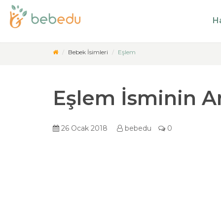
Ha
Bebek İsimleri
Eşlem
Eşlem İsminin A
26 Ocak 2018
bebedu
0