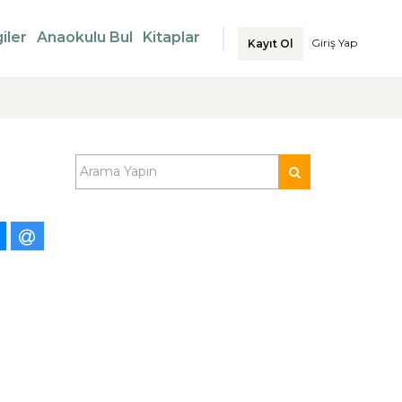
iler
Anaokulu Bul
Kitaplar
Giriş Yap
Kayıt Ol