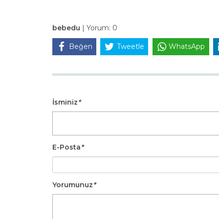
bebedu
|
Yorum:
0
Beğen
Tweetle
WhatsApp
İsminiz
*
E-Posta
*
Yorumunuz
*