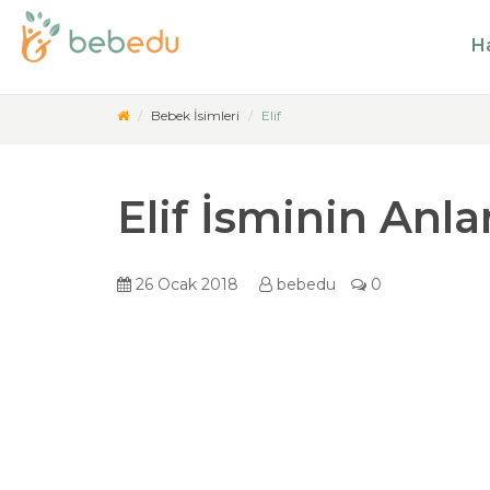
Ha
Bebek İsimleri
Elif
Elif İsminin Anl
26 Ocak 2018
bebedu
0