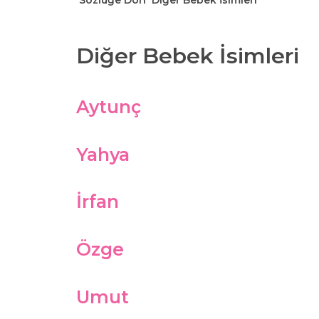
Sözlüğe Dön
Diğer Bebek İsimleri
Diğer Bebek İsimleri
Aytunç
Yahya
İrfan
Özge
Umut