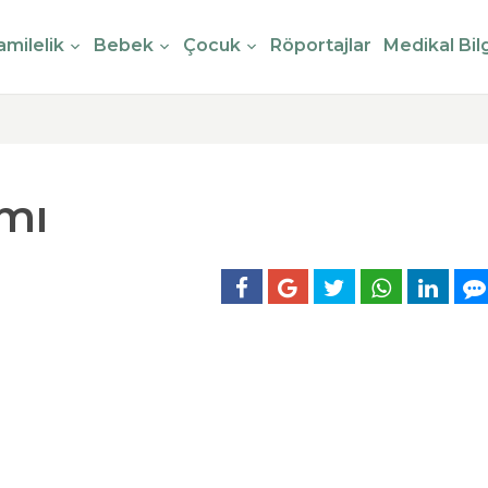
milelik
Bebek
Çocuk
Röportajlar
Medikal Bilg
amı