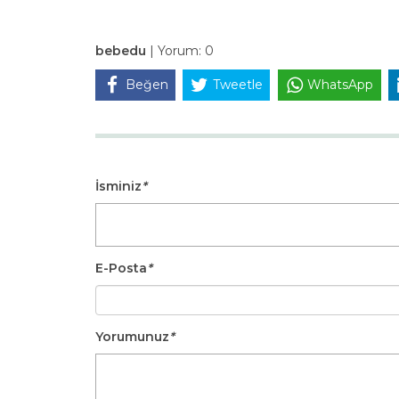
bebedu
|
Yorum:
0
Beğen
Tweetle
WhatsApp
İsminiz
*
E-Posta
*
Yorumunuz
*