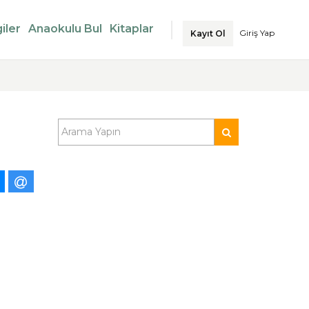
iler
Anaokulu Bul
Kitaplar
Giriş Yap
Kayıt Ol