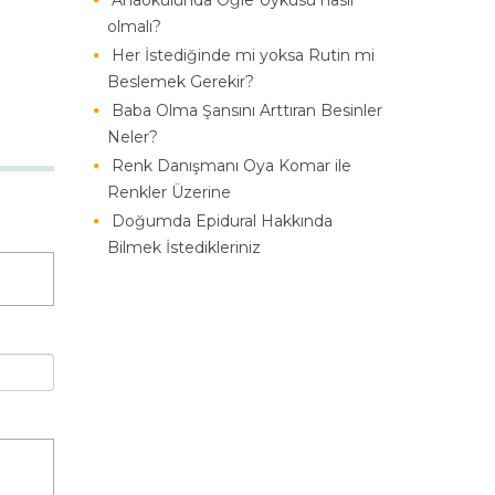
Anaokulunda Öğle Uykusu nasıl
olmalı?
Her İstediğinde mi yoksa Rutin mi
Beslemek Gerekir?
Baba Olma Şansını Arttıran Besinler
Neler?
Renk Danışmanı Oya Komar ile
Renkler Üzerine
Doğumda Epidural Hakkında
Bilmek İstedikleriniz