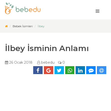
Bebek İsimleri
İlbey
İlbey İsminin Anlamı
26 Ocak 2018
bebedu
0