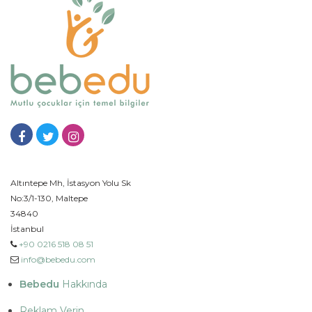
Altıntepe Mh, İstasyon Yolu Sk
No:3/1-130, Maltepe
34840
İstanbul
+90 0216 518 08 51
info@bebedu.com
Bebedu
Hakkında
Reklam Verin