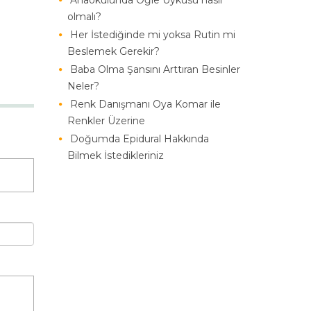
Anaokulunda Öğle Uykusu nasıl
olmalı?
Her İstediğinde mi yoksa Rutin mi
Beslemek Gerekir?
Baba Olma Şansını Arttıran Besinler
Neler?
Renk Danışmanı Oya Komar ile
Renkler Üzerine
Doğumda Epidural Hakkında
Bilmek İstedikleriniz