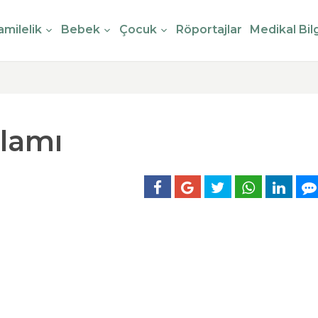
milelik
Bebek
Çocuk
Röportajlar
Medikal Bilg
nlamı