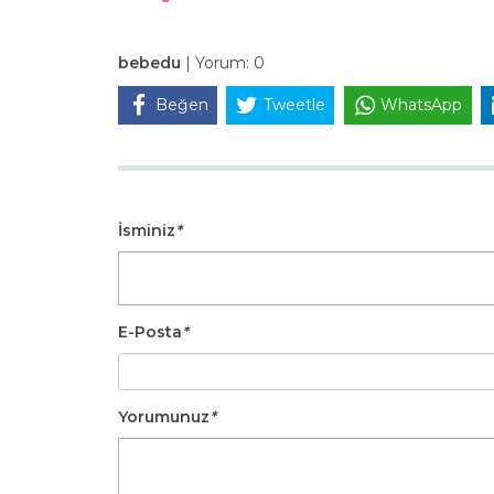
bebedu
|
Yorum:
0
Beğen
Tweetle
WhatsApp
İsminiz
*
E-Posta
*
Yorumunuz
*