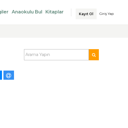
iler
Anaokulu Bul
Kitaplar
Giriş Yap
Kayıt Ol