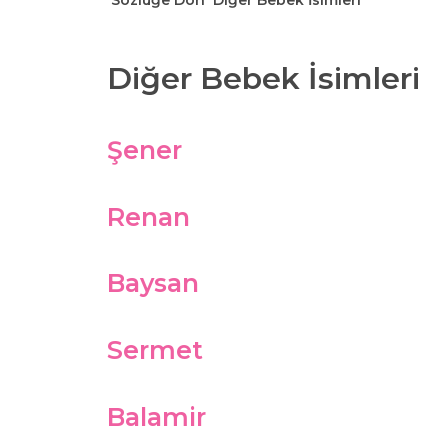
Sözlüğe Dön
Diğer Bebek İsimleri
Diğer Bebek İsimleri
Şener
Renan
Baysan
Sermet
Balamir