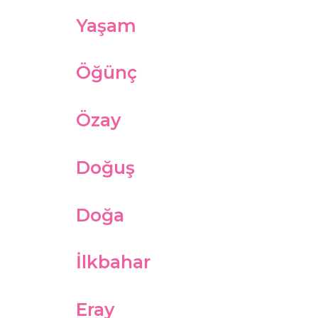
Yaşam
Öğünç
Özay
Doğuş
Doğa
İlkbahar
Eray