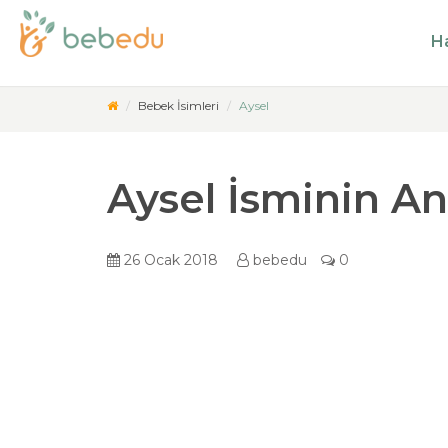
Ha
Bebek İsimleri
Aysel
Aysel İsminin A
26 Ocak 2018
bebedu
0