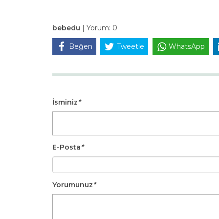
bebedu
|
Yorum:
0
Beğen
Tweetle
WhatsApp
İsminiz
*
E-Posta
*
Yorumunuz
*