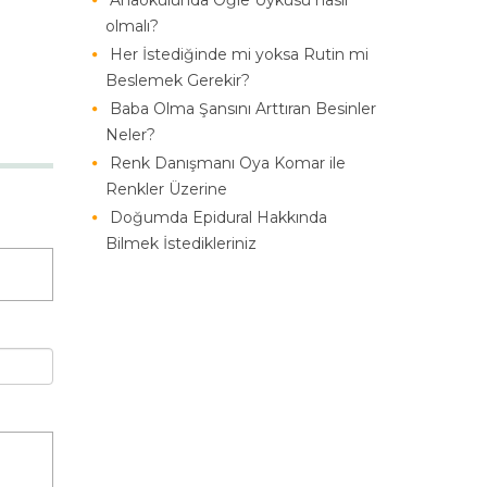
Anaokulunda Öğle Uykusu nasıl
olmalı?
Her İstediğinde mi yoksa Rutin mi
Beslemek Gerekir?
Baba Olma Şansını Arttıran Besinler
Neler?
Renk Danışmanı Oya Komar ile
Renkler Üzerine
Doğumda Epidural Hakkında
Bilmek İstedikleriniz