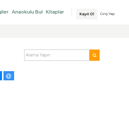
iler
Anaokulu Bul
Kitaplar
Giriş Yap
Kayıt Ol