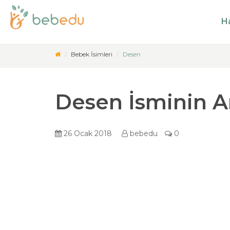
Ha
Bebek İsimleri
Desen
Desen İsminin A
26 Ocak 2018
bebedu
0