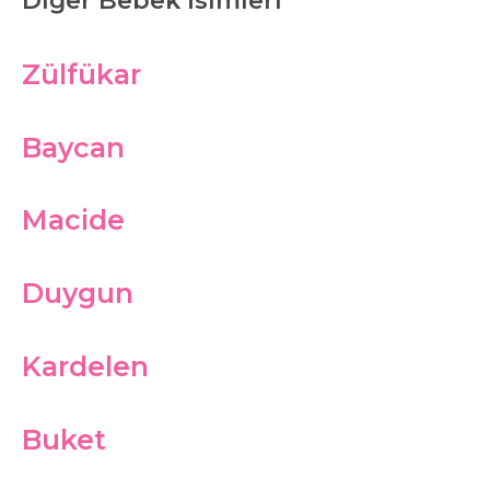
Diğer Bebek İsimleri
Zülfükar
Baycan
Macide
Duygun
Kardelen
Buket