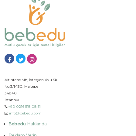
Altıntepe Mh, İstasyon Yolu Sk
No:3/1-130, Maltepe
34840
İstanbul
+90 0216 518 08 51
info@bebedu.com
Bebedu
Hakkında
Reklam Verin