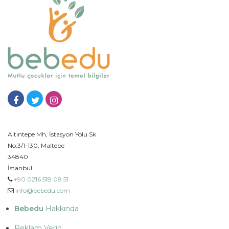
Altıntepe Mh, İstasyon Yolu Sk
No:3/1-130, Maltepe
34840
İstanbul
+90 0216 518 08 51
info@bebedu.com
Bebedu
Hakkında
Reklam Verin