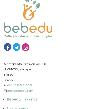
Altıntepe Mh, İstasyon Yolu Sk
No:3/1-130, Maltepe
34840
İstanbul
+90 0216 518 08 51
info@bebedu.com
Bebedu
Hakkında
Reklam Verin