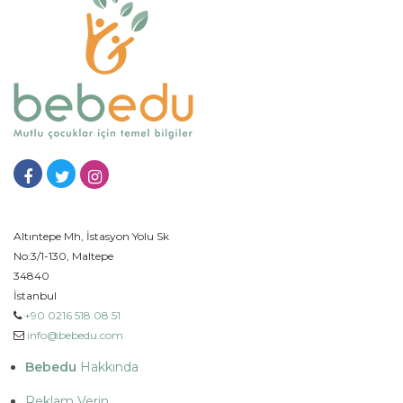
Altıntepe Mh, İstasyon Yolu Sk
No:3/1-130, Maltepe
34840
İstanbul
+90 0216 518 08 51
info@bebedu.com
Bebedu
Hakkında
Reklam Verin