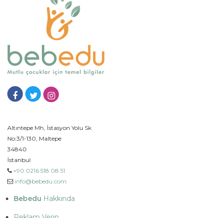
Altıntepe Mh, İstasyon Yolu Sk
No:3/1-130, Maltepe
34840
İstanbul
+90 0216 518 08 51
info@bebedu.com
Bebedu
Hakkında
Reklam Verin