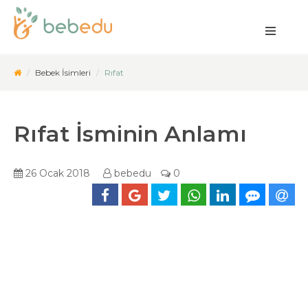
Bebek İsimleri
Rıfat
Rıfat İsminin Anlamı
26 Ocak 2018
bebedu
0