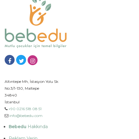
Altıntepe Mh, İstasyon Yolu Sk
No:3/1-130, Maltepe
34840
İstanbul
+90 0216 518 08 51
info@bebedu.com
Bebedu
Hakkında
Reklam Verin