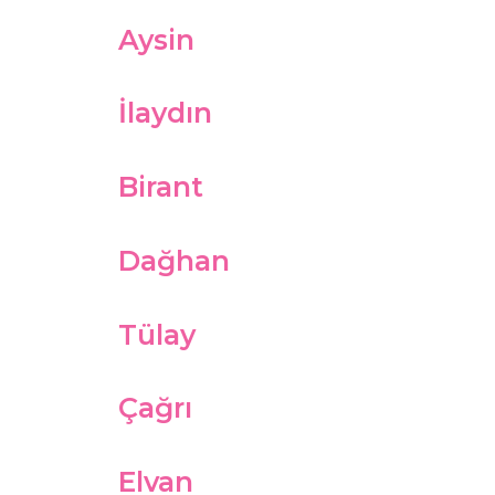
Aysin
İlaydın
Birant
Dağhan
Tülay
Çağrı
Elvan