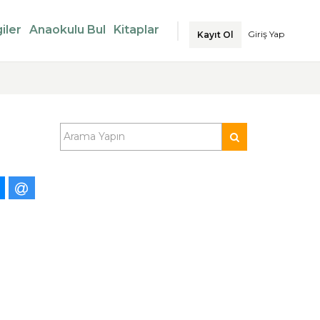
iler
Anaokulu Bul
Kitaplar
Giriş Yap
Kayıt Ol