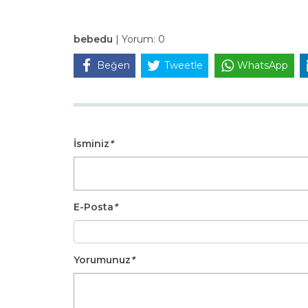
bebedu
|
Yorum:
0
Beğen
Tweetle
WhatsApp
İsminiz
*
E-Posta
*
Yorumunuz
*