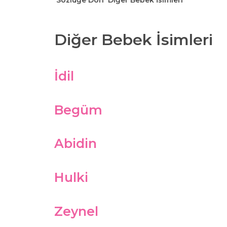
Sözlüğe Dön
Diğer Bebek İsimleri
Diğer Bebek İsimleri
İdil
Begüm
Abidin
Hulki
Zeynel