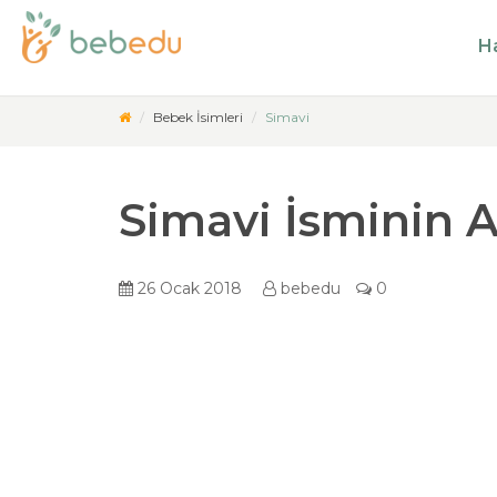
Ha
Bebek İsimleri
Simavi
Simavi İsminin 
26 Ocak 2018
bebedu
0