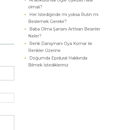
Anaokulunda Öğle Uykusu nasıl
olmalı?
Her İstediğinde mi yoksa Rutin mi
Beslemek Gerekir?
Baba Olma Şansını Arttıran Besinler
Neler?
Renk Danışmanı Oya Komar ile
Renkler Üzerine
Doğumda Epidural Hakkında
Bilmek İstedikleriniz