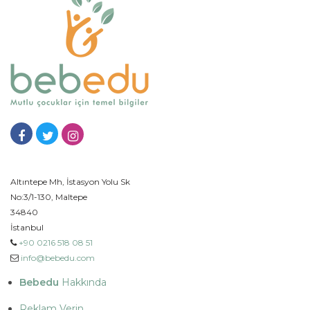
Altıntepe Mh, İstasyon Yolu Sk
No:3/1-130, Maltepe
34840
İstanbul
+90 0216 518 08 51
info@bebedu.com
Bebedu
Hakkında
Reklam Verin