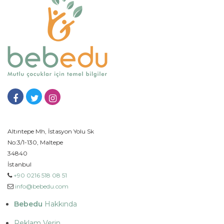
Altıntepe Mh, İstasyon Yolu Sk
No:3/1-130, Maltepe
34840
İstanbul
+90 0216 518 08 51
info@bebedu.com
Bebedu
Hakkında
Reklam Verin