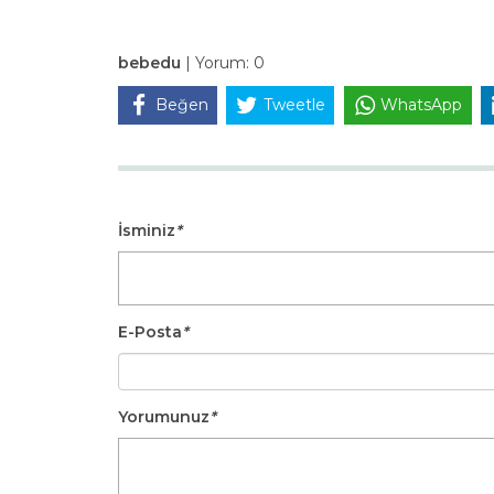
bebedu
|
Yorum:
0
Beğen
Tweetle
WhatsApp
İsminiz
*
E-Posta
*
Yorumunuz
*