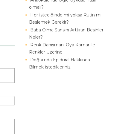
Anaokulunda Öğle Uykusu nasıl
olmalı?
Her İstediğinde mi yoksa Rutin mi
Beslemek Gerekir?
Baba Olma Şansını Arttıran Besinler
Neler?
Renk Danışmanı Oya Komar ile
Renkler Üzerine
Doğumda Epidural Hakkında
Bilmek İstedikleriniz