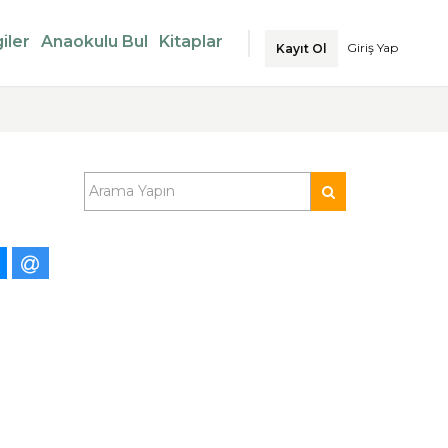
iler
Anaokulu Bul
Kitaplar
Giriş Yap
Kayıt Ol