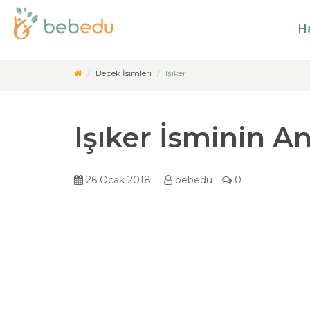
Ha
Bebek İsimleri
Işıker
Işıker İsminin A
26 Ocak 2018
bebedu
0