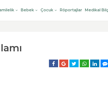
milelik
Bebek
Çocuk
Röportajlar
Medikal Bilg
nlamı