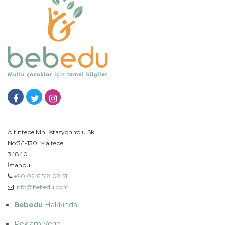
Altıntepe Mh, İstasyon Yolu Sk
No:3/1-130, Maltepe
34840
İstanbul
+90 0216 518 08 51
info@bebedu.com
Bebedu
Hakkında
Reklam Verin