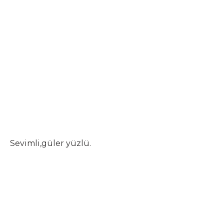
Sevimli,güler yüzlü.