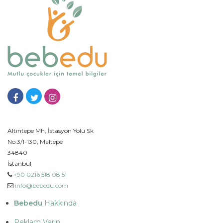
Altıntepe Mh, İstasyon Yolu Sk
No:3/1-130, Maltepe
34840
İstanbul
+90 0216 518 08 51
info@bebedu.com
Bebedu
Hakkında
Reklam Verin