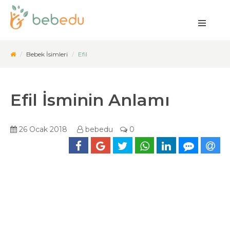
Bebek İsimleri
Efil
Efil İsminin Anlamı
26 Ocak 2018
bebedu
0