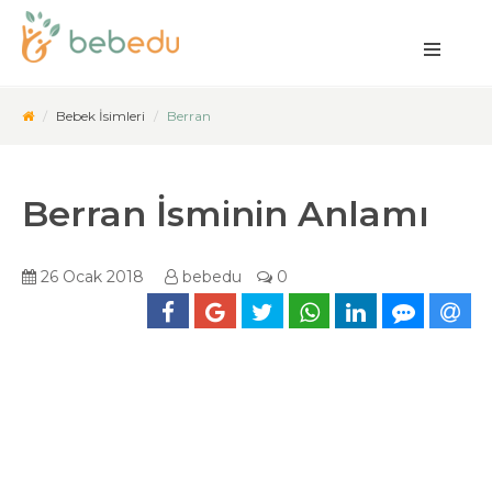
Bebek İsimleri
Berran
Berran İsminin Anlamı
26 Ocak 2018
bebedu
0