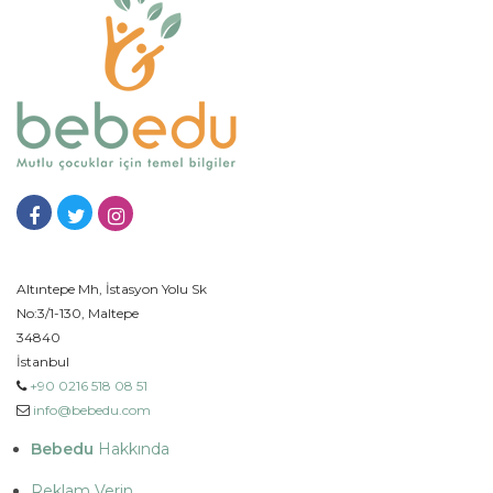
Altıntepe Mh, İstasyon Yolu Sk
No:3/1-130, Maltepe
34840
İstanbul
+90 0216 518 08 51
info@bebedu.com
Bebedu
Hakkında
Reklam Verin