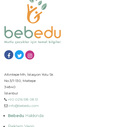
Altıntepe Mh, İstasyon Yolu Sk
No:3/1-130, Maltepe
34840
İstanbul
+90 0216 518 08 51
info@bebedu.com
Bebedu
Hakkında
Reklam Verin