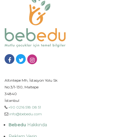
Altıntepe Mh, İstasyon Yolu Sk
No:3/1-130, Maltepe
34840
İstanbul
+90 0216 518 08 51
info@bebedu.com
Bebedu
Hakkında
Reklam Verin