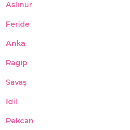
Aslınur
Feride
Anka
Ragıp
Savaş
İdil
Pekcan