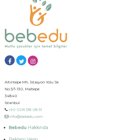
Altıntepe Mh, İstasyon Yolu Sk
No:3/1-130, Maltepe
34840
İstanbul
+90 0216 518 08 51
info@bebedu.com
Bebedu
Hakkında
Reklam Verin