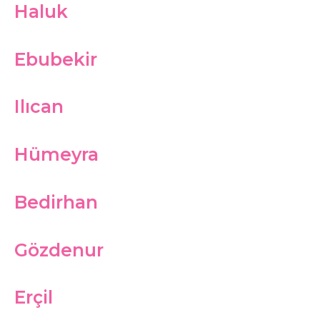
Haluk
Ebubekir
Ilıcan
Hümeyra
Bedirhan
Gözdenur
Erçil